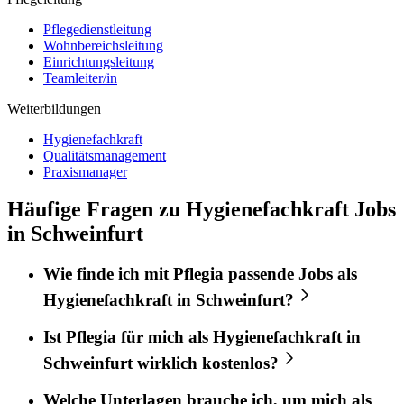
Pflegedienstleitung
Wohnbereichsleitung
Einrichtungsleitung
Teamleiter/in
Weiterbildungen
Hygienefachkraft
Qualitätsmanagement
Praxismanager
Häufige Fragen zu Hygienefachkraft Jobs
in Schweinfurt
Wie finde ich mit
Pflegia
passende Jobs als
Hygienefachkraft
in
Schweinfurt
?
Ist
Pflegia
für mich als
Hygienefachkraft
in
Schweinfurt
wirklich kostenlos?
Welche Unterlagen brauche ich, um mich als