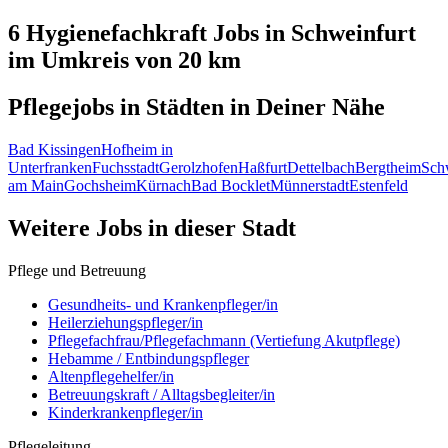
6 Hygienefachkraft
Jobs in
Schweinfurt
im Umkreis von 20 km
Pflegejobs in
Städten
in Deiner Nähe
Bad Kissingen
Hofheim in
Unterfranken
Fuchsstadt
Gerolzhofen
Haßfurt
Dettelbach
Bergtheim
Sch
am Main
Gochsheim
Kürnach
Bad Bocklet
Münnerstadt
Estenfeld
Weitere Jobs in
dieser Stadt
Pflege und Betreuung
Gesundheits- und Krankenpfleger/in
Heilerziehungspfleger/in
Pflegefachfrau/Pflegefachmann (Vertiefung Akutpflege)
Hebamme / Entbindungspfleger
Altenpflegehelfer/in
Betreuungskraft / Alltagsbegleiter/in
Kinderkrankenpfleger/in
Pflegeleitung