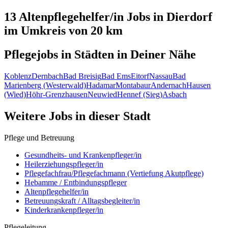
13 Altenpflegehelfer/in
Jobs in
Dierdorf
im Umkreis von 20 km
Pflegejobs in
Städten
in Deiner Nähe
Koblenz
Dernbach
Bad Breisig
Bad Ems
Eitorf
Nassau
Bad
Marienberg (Westerwald)
Hadamar
Montabaur
Andernach
Hausen
(Wied)
Höhr-Grenzhausen
Neuwied
Hennef (Sieg)
Asbach
Weitere Jobs in
dieser Stadt
Pflege und Betreuung
Gesundheits- und Krankenpfleger/in
Heilerziehungspfleger/in
Pflegefachfrau/Pflegefachmann (Vertiefung Akutpflege)
Hebamme / Entbindungspfleger
Altenpflegehelfer/in
Betreuungskraft / Alltagsbegleiter/in
Kinderkrankenpfleger/in
Pflegeleitung