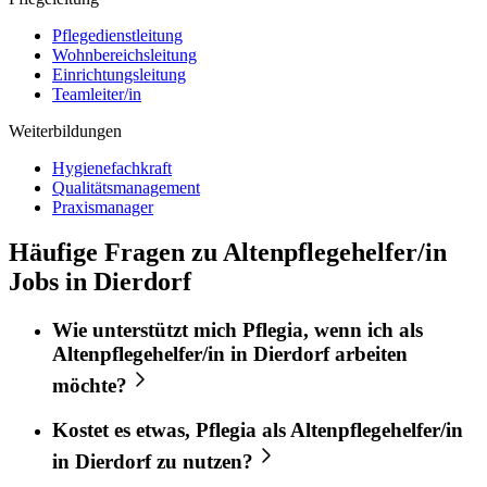
Pflegedienstleitung
Wohnbereichsleitung
Einrichtungsleitung
Teamleiter/in
Weiterbildungen
Hygienefachkraft
Qualitätsmanagement
Praxismanager
Häufige Fragen zu Altenpflegehelfer/in
Jobs in Dierdorf
Wie unterstützt mich
Pflegia
, wenn ich als
Altenpflegehelfer/in
in
Dierdorf
arbeiten
möchte?
Kostet es etwas,
Pflegia
als
Altenpflegehelfer/in
in
Dierdorf
zu nutzen?