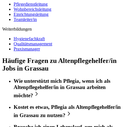
Pflegedienstleitung
Wohnbereichsleitung
Einrichtungsleitung
Teamleiter/in
Weiterbildungen
Hygienefachkraft
Qualitätsmanagement
Praxismanager
Häufige Fragen zu Altenpflegehelfer/in
Jobs in Grassau
Wie unterstützt mich
Pflegia
, wenn ich als
Altenpflegehelfer/in
in
Grassau
arbeiten
möchte?
Kostet es etwas,
Pflegia
als
Altenpflegehelfer/in
in
Grassau
zu nutzen?
Brauche ich einen Lebenslauf, um mich als