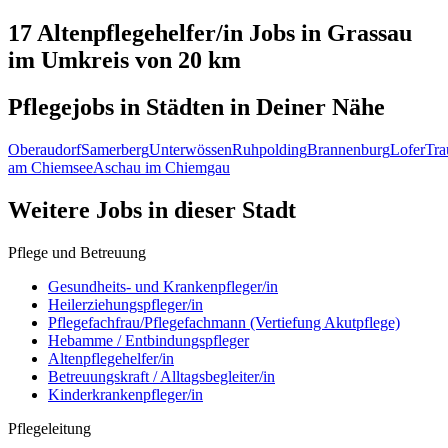
17 Altenpflegehelfer/in
Jobs in
Grassau
im Umkreis von 20 km
Pflegejobs in
Städten
in Deiner Nähe
Oberaudorf
Samerberg
Unterwössen
Ruhpolding
Brannenburg
Lofer
Tra
am Chiemsee
Aschau im Chiemgau
Weitere Jobs in
dieser Stadt
Pflege und Betreuung
Gesundheits- und Krankenpfleger/in
Heilerziehungspfleger/in
Pflegefachfrau/Pflegefachmann (Vertiefung Akutpflege)
Hebamme / Entbindungspfleger
Altenpflegehelfer/in
Betreuungskraft / Alltagsbegleiter/in
Kinderkrankenpfleger/in
Pflegeleitung