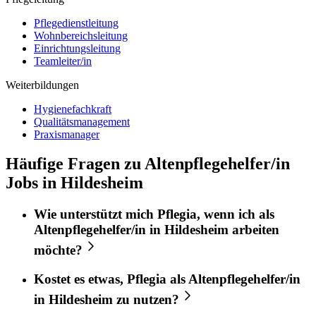
Pflegedienstleitung
Wohnbereichsleitung
Einrichtungsleitung
Teamleiter/in
Weiterbildungen
Hygienefachkraft
Qualitätsmanagement
Praxismanager
Häufige Fragen zu Altenpflegehelfer/in
Jobs in Hildesheim
Wie unterstützt mich
Pflegia
, wenn ich als
Altenpflegehelfer/in
in
Hildesheim
arbeiten
möchte?
Kostet es etwas,
Pflegia
als
Altenpflegehelfer/in
in
Hildesheim
zu nutzen?