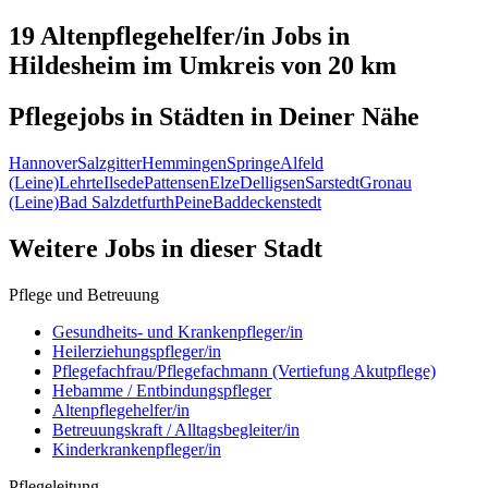
19 Altenpflegehelfer/in
Jobs in
Hildesheim
im Umkreis von 20 km
Pflegejobs in
Städten
in Deiner Nähe
Hannover
Salzgitter
Hemmingen
Springe
Alfeld
(Leine)
Lehrte
Ilsede
Pattensen
Elze
Delligsen
Sarstedt
Gronau
(Leine)
Bad Salzdetfurth
Peine
Baddeckenstedt
Weitere Jobs in
dieser Stadt
Pflege und Betreuung
Gesundheits- und Krankenpfleger/in
Heilerziehungspfleger/in
Pflegefachfrau/Pflegefachmann (Vertiefung Akutpflege)
Hebamme / Entbindungspfleger
Altenpflegehelfer/in
Betreuungskraft / Alltagsbegleiter/in
Kinderkrankenpfleger/in
Pflegeleitung