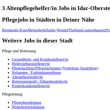
3 Altenpflegehelfer/in
Jobs in
Idar-Oberste
Pflegejobs in
Städten
in Deiner Nähe
Bernkastel-Kues
Meisenheim
Sankt Wendel
Thalfang
Lautzenhausen
No
Weitere Jobs in
dieser Stadt
Pflege und Betreuung
Gesundheits- und Krankenpfleger/in
Heilerziehungspfleger/in
Pflegefachfrau/Pflegefachmann (Vertiefung Akutpflege)
Hebamme / Entbindungspfleger
Altenpflegehelfer/in
Betreuungskraft / Alltagsbegleiter/in
Kinderkrankenpfleger/in
Pflegeleitung
Pflegedienstleitung
Wohnbereichsleitung