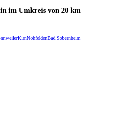
in
im Umkreis von 20 km
nnweiler
Kirn
Nohfelden
Bad Sobernheim