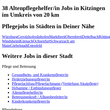
38 Altenpflegehelfer/in
Jobs in
Kitzingen
im Umkreis von 20 km
Pflegejobs in
Städten
in Deiner Nähe
Würzburg
Gerolzhofen
Iphofen
Marktbreit
Obernbreit
Dettelbach
Röttin
Windsheim
Kürnach
Ochsenfurt
Schwarzach am
Main
Giebelstadt
Estenfeld
Weitere Jobs in
dieser Stadt
Pflege und Betreuung
Gesundheits- und Krankenpfleger/in
Heilerziehungspfleger/in
Pflegefachfrau/Pflegefachmann (Vertiefung Akutpflege)
Hebamme / Entbindungspfleger
Altenpflegehelfer/in
Betreuungskraft / Alltagsbegleiter/in
Kinderkrankenpfleger/in
Pflegeleitung