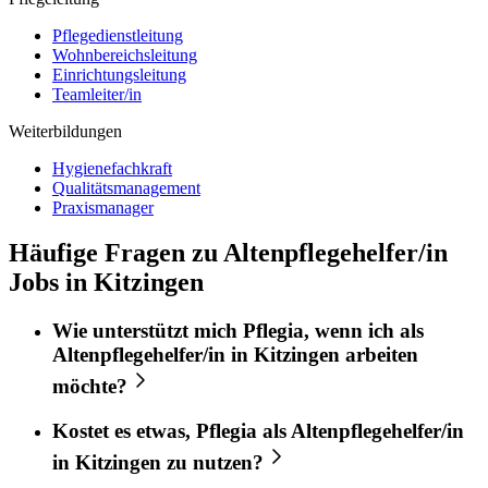
Pflegedienstleitung
Wohnbereichsleitung
Einrichtungsleitung
Teamleiter/in
Weiterbildungen
Hygienefachkraft
Qualitätsmanagement
Praxismanager
Häufige Fragen zu Altenpflegehelfer/in
Jobs in Kitzingen
Wie unterstützt mich
Pflegia
, wenn ich als
Altenpflegehelfer/in
in
Kitzingen
arbeiten
möchte?
Kostet es etwas,
Pflegia
als
Altenpflegehelfer/in
in
Kitzingen
zu nutzen?