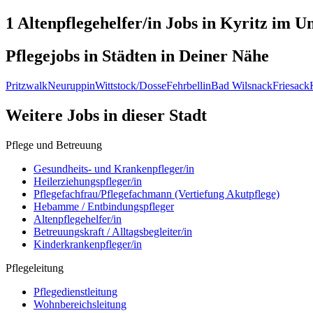
1 Altenpflegehelfer/in
Jobs in
Kyritz
im Um
Pflegejobs in
Städten
in Deiner Nähe
Pritzwalk
Neuruppin
Wittstock/Dosse
Fehrbellin
Bad Wilsnack
Friesack
Weitere Jobs in
dieser Stadt
Pflege und Betreuung
Gesundheits- und Krankenpfleger/in
Heilerziehungspfleger/in
Pflegefachfrau/Pflegefachmann (Vertiefung Akutpflege)
Hebamme / Entbindungspfleger
Altenpflegehelfer/in
Betreuungskraft / Alltagsbegleiter/in
Kinderkrankenpfleger/in
Pflegeleitung
Pflegedienstleitung
Wohnbereichsleitung