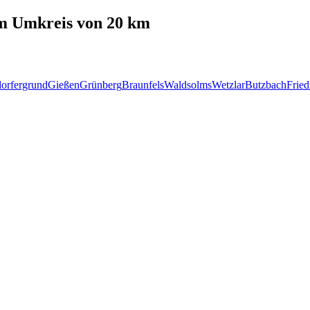
m Umkreis von 20 km
orfergrund
Gießen
Grünberg
Braunfels
Waldsolms
Wetzlar
Butzbach
Fried