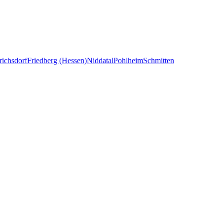
richsdorf
Friedberg (Hessen)
Niddatal
Pohlheim
Schmitten