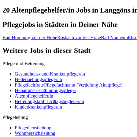
20 Altenpflegehelfer/in
Jobs in
Langgöns
i
Pflegejobs in
Städten
in Deiner Nähe
Bad Homburg vor der Höhe
Rosbach vor der Höhe
Bad Nauheim
Ebsd
Weitere Jobs in
dieser Stadt
Pflege und Betreuung
Gesundheits- und Krankenpfleger/in
Heilerziehungspfleger/in
Pflegefachfrau/Pflegefachmann (Vertiefung Akutpflege)
Hebamme / Entbindungspfleger
Altenpflegehelfer/in
Betreuungskraft / Alltagsbegleiter/in
Kinderkrankenpfleger/in
Pflegeleitung
Pflegedienstleitung
Wohnbereichsleitung