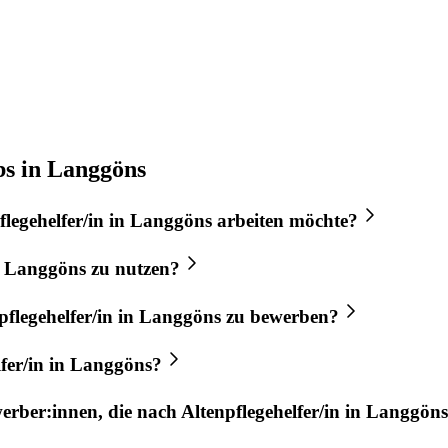
bs in Langgöns
flegehelfer/in
in
Langgöns
arbeiten möchte?
n
Langgöns
zu nutzen?
pflegehelfer/in
in
Langgöns
zu bewerben?
fer/in
in
Langgöns
?
werber:innen, die nach
Altenpflegehelfer/in
in
Langgöns