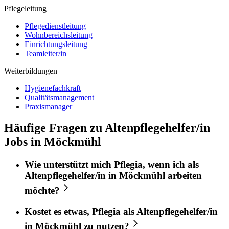
Pflegeleitung
Pflegedienstleitung
Wohnbereichsleitung
Einrichtungsleitung
Teamleiter/in
Weiterbildungen
Hygienefachkraft
Qualitätsmanagement
Praxismanager
Häufige Fragen zu Altenpflegehelfer/in
Jobs in Möckmühl
Wie unterstützt mich
Pflegia
, wenn ich als
Altenpflegehelfer/in
in
Möckmühl
arbeiten
möchte?
Kostet es etwas,
Pflegia
als
Altenpflegehelfer/in
in
Möckmühl
zu nutzen?