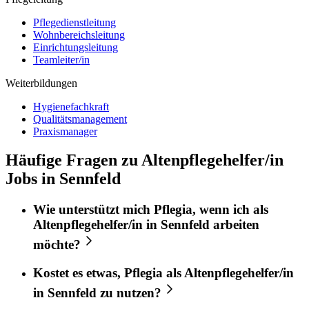
Pflegedienstleitung
Wohnbereichsleitung
Einrichtungsleitung
Teamleiter/in
Weiterbildungen
Hygienefachkraft
Qualitätsmanagement
Praxismanager
Häufige Fragen zu Altenpflegehelfer/in
Jobs in Sennfeld
Wie unterstützt mich
Pflegia
, wenn ich als
Altenpflegehelfer/in
in
Sennfeld
arbeiten
möchte?
Kostet es etwas,
Pflegia
als
Altenpflegehelfer/in
in
Sennfeld
zu nutzen?