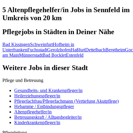
5 Altenpflegehelfer/in
Jobs in
Sennfeld
im
Umkreis von 20 km
Pflegejobs in
Städten
in Deiner Nähe
Bad Kissingen
Schweinfurt
Hofheim in
Unterfranken
Fuchsstadt
Gerolzhofen
Haßfurt
Dettelbach
Bergtheim
Goc
am Main
Münnerstadt
Bad Bocklet
Estenfeld
Weitere Jobs in
dieser Stadt
Pflege und Betreuung
Gesundheits- und Krankenpfleger/in
Heilerziehungspfleger/in
Pflegefachfrau/Pflegefachmann (Vertiefung Akutpflege)
Hebamme / Entbindungspfleger
Altenpflegehelfer/in
Betreuungskraft / Alltagsbegleiter/in
Kinderkrankenpfleger/in
Pflegeleitung