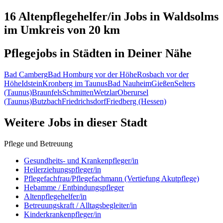
16 Altenpflegehelfer/in
Jobs in
Waldsolms
im Umkreis von 20 km
Pflegejobs in
Städten
in Deiner Nähe
Bad Camberg
Bad Homburg vor der Höhe
Rosbach vor der
Höhe
Idstein
Kronberg im Taunus
Bad Nauheim
Gießen
Selters
(Taunus)
Braunfels
Schmitten
Wetzlar
Oberursel
(Taunus)
Butzbach
Friedrichsdorf
Friedberg (Hessen)
Weitere Jobs in
dieser Stadt
Pflege und Betreuung
Gesundheits- und Krankenpfleger/in
Heilerziehungspfleger/in
Pflegefachfrau/Pflegefachmann (Vertiefung Akutpflege)
Hebamme / Entbindungspfleger
Altenpflegehelfer/in
Betreuungskraft / Alltagsbegleiter/in
Kinderkrankenpfleger/in