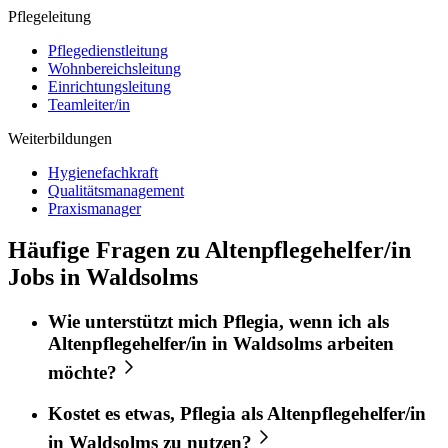
Pflegeleitung
Pflegedienstleitung
Wohnbereichsleitung
Einrichtungsleitung
Teamleiter/in
Weiterbildungen
Hygienefachkraft
Qualitätsmanagement
Praxismanager
Häufige Fragen zu Altenpflegehelfer/in
Jobs in Waldsolms
Wie unterstützt mich
Pflegia
, wenn ich als
Altenpflegehelfer/in
in
Waldsolms
arbeiten
möchte?
Kostet es etwas,
Pflegia
als
Altenpflegehelfer/in
in
Waldsolms
zu nutzen?