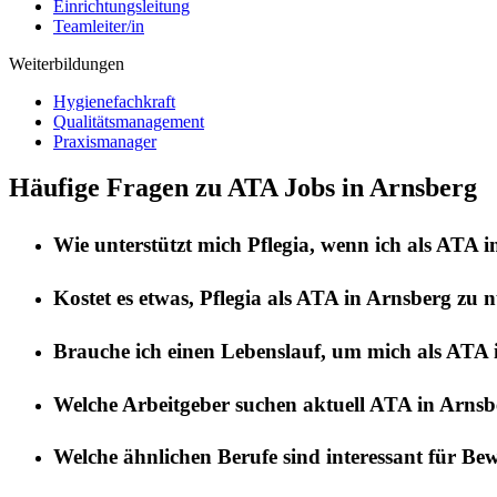
Einrichtungsleitung
Teamleiter/in
Weiterbildungen
Hygienefachkraft
Qualitätsmanagement
Praxismanager
Häufige Fragen zu ATA Jobs in Arnsberg
Wie unterstützt mich
Pflegia
, wenn ich als
ATA
i
Kostet es etwas,
Pflegia
als
ATA
in
Arnsberg
zu n
Brauche ich einen Lebenslauf, um mich als
ATA
Welche Arbeitgeber suchen aktuell
ATA
in
Arnsb
Welche ähnlichen Berufe sind interessant für Be