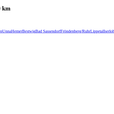
0 km
n
Unna
Hemer
Bestwig
Bad Sassendorf
Fröndenberg/Ruhr
Lippetal
Iserlo