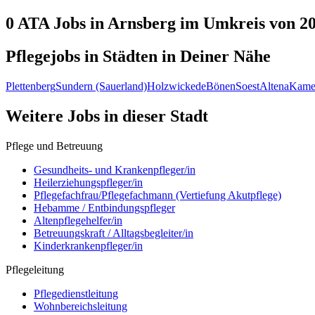
0 ATA
Jobs in
Arnsberg
im Umkreis von 2
Pflegejobs in
Städten
in Deiner Nähe
Plettenberg
Sundern (Sauerland)
Holzwickede
Bönen
Soest
Altena
Kame
Weitere Jobs in
dieser Stadt
Pflege und Betreuung
Gesundheits- und Krankenpfleger/in
Heilerziehungspfleger/in
Pflegefachfrau/Pflegefachmann (Vertiefung Akutpflege)
Hebamme / Entbindungspfleger
Altenpflegehelfer/in
Betreuungskraft / Alltagsbegleiter/in
Kinderkrankenpfleger/in
Pflegeleitung
Pflegedienstleitung
Wohnbereichsleitung