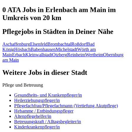
0 ATA
Jobs in
Erlenbach am Main
im
Umkreis von 20 km
Pflegejobs in
Städten
in Deiner Nähe
Aschaffenburg
Elsenfeld
Brombachtal
Roßdorf
Bad
König
Hösbach
Babenhausen
Michelstadt
Wörth am
Main
Erbach
Kleinwallstadt
Otzberg
Reinheim
Wertheim
Obernburg
am Main
Weitere Jobs in
dieser Stadt
Pflege und Betreuung
Gesundheits- und Krankenpfleger/in
Heilerziehungspfleger/in
Pflegefachfrau/Pflegefachmann (Vertiefung Akutpflege)
Hebamme / Entbindungspfleger
Altenpflegehelfer/in
Betreuungskraft / Alltagsbegleiter/in
Kinderkrankenpfleger/in