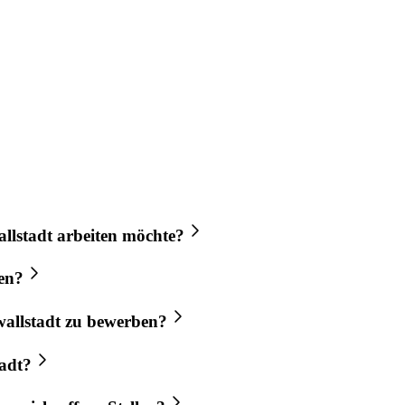
llstadt
arbeiten möchte?
en?
allstadt
zu bewerben?
adt
?