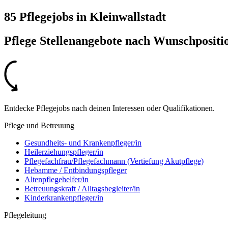
85 Pflegejobs
in
Kleinwallstadt
Pflege Stellenangebote nach
Wunschpositi
Entdecke Pflegejobs nach deinen Interessen oder Qualifikationen.
Pflege und Betreuung
Gesundheits- und Krankenpfleger/in
Heilerziehungspfleger/in
Pflegefachfrau/Pflegefachmann (Vertiefung Akutpflege)
Hebamme / Entbindungspfleger
Altenpflegehelfer/in
Betreuungskraft / Alltagsbegleiter/in
Kinderkrankenpfleger/in
Pflegeleitung