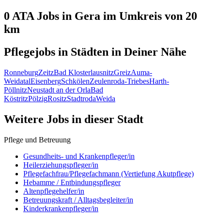
0 ATA
Jobs in
Gera
im Umkreis von 20
km
Pflegejobs in
Städten
in Deiner Nähe
Ronneburg
Zeitz
Bad Klosterlausnitz
Greiz
Auma-
Weidatal
Eisenberg
Schkölen
Zeulenroda-Triebes
Harth-
Pöllnitz
Neustadt an der Orla
Bad
Köstritz
Pölzig
Rositz
Stadtroda
Weida
Weitere Jobs in
dieser Stadt
Pflege und Betreuung
Gesundheits- und Krankenpfleger/in
Heilerziehungspfleger/in
Pflegefachfrau/Pflegefachmann (Vertiefung Akutpflege)
Hebamme / Entbindungspfleger
Altenpflegehelfer/in
Betreuungskraft / Alltagsbegleiter/in
Kinderkrankenpfleger/in