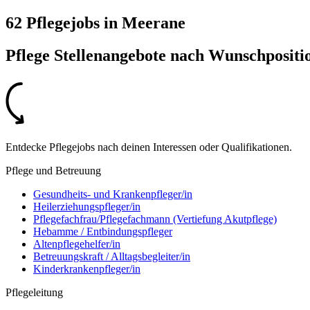
62 Pflegejobs
in
Meerane
Pflege Stellenangebote nach
Wunschpositi
Entdecke Pflegejobs nach deinen Interessen oder Qualifikationen.
Pflege und Betreuung
Gesundheits- und Krankenpfleger/in
Heilerziehungspfleger/in
Pflegefachfrau/Pflegefachmann (Vertiefung Akutpflege)
Hebamme / Entbindungspfleger
Altenpflegehelfer/in
Betreuungskraft / Alltagsbegleiter/in
Kinderkrankenpfleger/in
Pflegeleitung