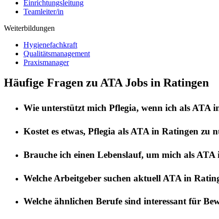
Einrichtungsleitung
Teamleiter/in
Weiterbildungen
Hygienefachkraft
Qualitätsmanagement
Praxismanager
Häufige Fragen zu ATA Jobs in Ratingen
Wie unterstützt mich
Pflegia
, wenn ich als
ATA
i
Kostet es etwas,
Pflegia
als
ATA
in
Ratingen
zu n
Brauche ich einen Lebenslauf, um mich als
ATA
Welche Arbeitgeber suchen aktuell
ATA
in
Ratin
Welche ähnlichen Berufe sind interessant für Be