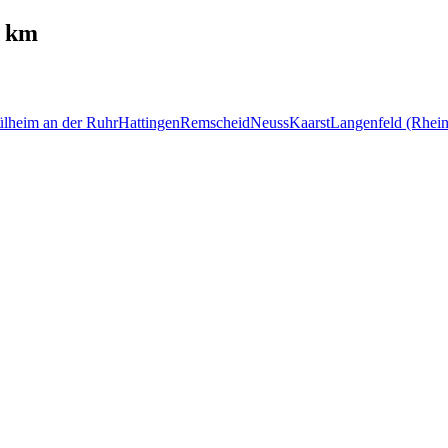
0 km
lheim an der Ruhr
Hattingen
Remscheid
Neuss
Kaarst
Langenfeld (Rhein