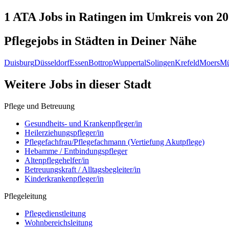
1 ATA
Jobs in
Ratingen
im Umkreis von 2
Pflegejobs in
Städten
in Deiner Nähe
Duisburg
Düsseldorf
Essen
Bottrop
Wuppertal
Solingen
Krefeld
Moers
Mü
Weitere Jobs in
dieser Stadt
Pflege und Betreuung
Gesundheits- und Krankenpfleger/in
Heilerziehungspfleger/in
Pflegefachfrau/Pflegefachmann (Vertiefung Akutpflege)
Hebamme / Entbindungspfleger
Altenpflegehelfer/in
Betreuungskraft / Alltagsbegleiter/in
Kinderkrankenpfleger/in
Pflegeleitung
Pflegedienstleitung
Wohnbereichsleitung