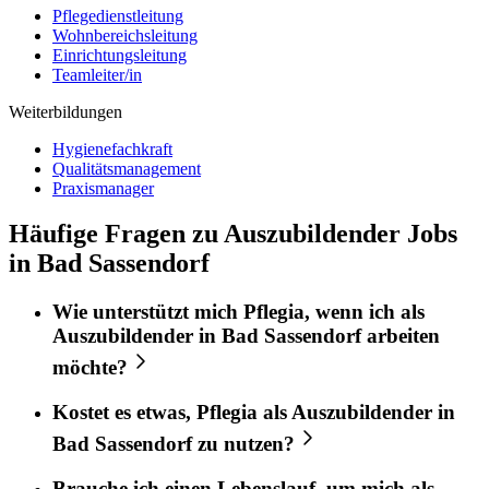
Pflegedienstleitung
Wohnbereichsleitung
Einrichtungsleitung
Teamleiter/in
Weiterbildungen
Hygienefachkraft
Qualitätsmanagement
Praxismanager
Häufige Fragen zu Auszubildender Jobs
in Bad Sassendorf
Wie unterstützt mich
Pflegia
, wenn ich als
Auszubildender
in
Bad Sassendorf
arbeiten
möchte?
Kostet es etwas,
Pflegia
als
Auszubildender
in
Bad Sassendorf
zu nutzen?
Brauche ich einen Lebenslauf, um mich als