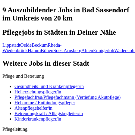
9 Auszubildender
Jobs in
Bad Sassendorf
im Umkreis von 20 km
Pflegejobs in
Städten
in Deiner Nähe
Lippstadt
Oelde
Beckum
Rheda-
Wiedenbrück
Hamm
Bönen
Soest
Arnsberg
Ahlen
Ennigerloh
Wadersloh
Weitere Jobs in
dieser Stadt
Pflege und Betreuung
Gesundheits- und Krankenpfleger/in
Heilerziehungspfleger/in
Pflegefachfrau/Pflegefachmann (Vertiefung Akutpflege)
Hebamme / Entbindungspfleger
Altenpflegehelfer/in
Betreuungskraft / Alltagsbegleiter/in
Kinderkrankenpfleger/in
Pflegeleitung