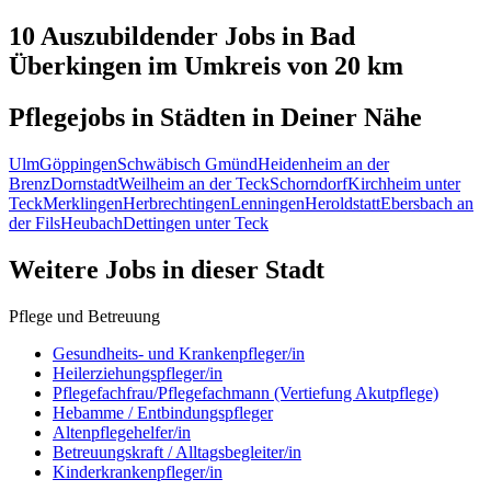
10 Auszubildender
Jobs in
Bad
Überkingen
im Umkreis von 20 km
Pflegejobs in
Städten
in Deiner Nähe
Ulm
Göppingen
Schwäbisch Gmünd
Heidenheim an der
Brenz
Dornstadt
Weilheim an der Teck
Schorndorf
Kirchheim unter
Teck
Merklingen
Herbrechtingen
Lenningen
Heroldstatt
Ebersbach an
der Fils
Heubach
Dettingen unter Teck
Weitere Jobs in
dieser Stadt
Pflege und Betreuung
Gesundheits- und Krankenpfleger/in
Heilerziehungspfleger/in
Pflegefachfrau/Pflegefachmann (Vertiefung Akutpflege)
Hebamme / Entbindungspfleger
Altenpflegehelfer/in
Betreuungskraft / Alltagsbegleiter/in
Kinderkrankenpfleger/in