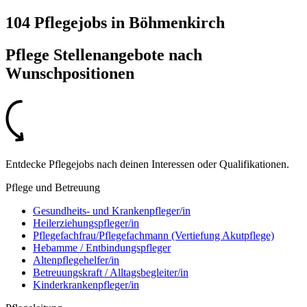
104 Pflegejobs
in
Böhmenkirch
Pflege Stellenangebote nach
Wunschpositionen
Entdecke Pflegejobs nach deinen Interessen oder Qualifikationen.
Pflege und Betreuung
Gesundheits- und Krankenpfleger/in
Heilerziehungspfleger/in
Pflegefachfrau/Pflegefachmann (Vertiefung Akutpflege)
Hebamme / Entbindungspfleger
Altenpflegehelfer/in
Betreuungskraft / Alltagsbegleiter/in
Kinderkrankenpfleger/in