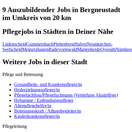
9 Auszubildender
Jobs in
Bergneustadt
im Umkreis von 20 km
Pflegejobs in
Städten
in Deiner Nähe
Lüdenscheid
Gummersbach
Plettenberg
Halver
Neunkirchen-
Seelscheid
Meinerzhagen
Radevormwald
Marienheide
Overath
Nümbrec
Weitere Jobs in
dieser Stadt
Pflege und Betreuung
Gesundheits- und Krankenpfleger/in
Heilerziehungspfleger/in
Pflegefachfrau/Pflegefachmann (Vertiefung Akutpflege)
Hebamme / Entbindungspfleger
Altenpflegehelfer/in
Betreuungskraft / Alltagsbegleiter/in
Kinderkrankenpfleger/in
Pflegeleitung