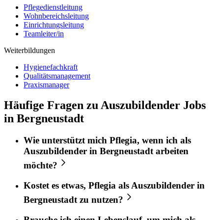
Pflegedienstleitung
Wohnbereichsleitung
Einrichtungsleitung
Teamleiter/in
Weiterbildungen
Hygienefachkraft
Qualitätsmanagement
Praxismanager
Häufige Fragen zu Auszubildender Jobs
in Bergneustadt
Wie unterstützt mich
Pflegia
, wenn ich als
Auszubildender
in
Bergneustadt
arbeiten
möchte?
Kostet es etwas,
Pflegia
als
Auszubildender
in
Bergneustadt
zu nutzen?
Brauche ich einen Lebenslauf, um mich als