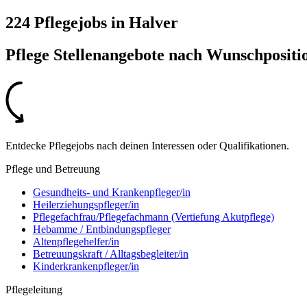
224 Pflegejobs
in
Halver
Pflege Stellenangebote nach
Wunschpositi
Entdecke Pflegejobs nach deinen Interessen oder Qualifikationen.
Pflege und Betreuung
Gesundheits- und Krankenpfleger/in
Heilerziehungspfleger/in
Pflegefachfrau/Pflegefachmann (Vertiefung Akutpflege)
Hebamme / Entbindungspfleger
Altenpflegehelfer/in
Betreuungskraft / Alltagsbegleiter/in
Kinderkrankenpfleger/in
Pflegeleitung