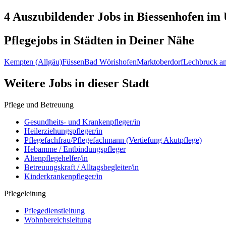
4 Auszubildender
Jobs in
Biessenhofen
im 
Pflegejobs in
Städten
in Deiner Nähe
Kempten (Allgäu)
Füssen
Bad Wörishofen
Marktoberdorf
Lechbruck a
Weitere Jobs in
dieser Stadt
Pflege und Betreuung
Gesundheits- und Krankenpfleger/in
Heilerziehungspfleger/in
Pflegefachfrau/Pflegefachmann (Vertiefung Akutpflege)
Hebamme / Entbindungspfleger
Altenpflegehelfer/in
Betreuungskraft / Alltagsbegleiter/in
Kinderkrankenpfleger/in
Pflegeleitung
Pflegedienstleitung
Wohnbereichsleitung