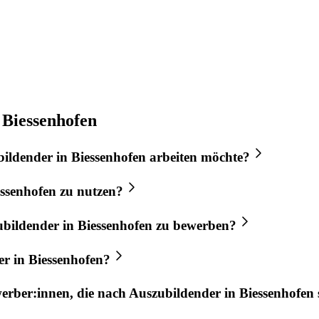
 Biessenhofen
bildender
in
Biessenhofen
arbeiten möchte?
essenhofen
zu nutzen?
ubildender
in
Biessenhofen
zu bewerben?
er
in
Biessenhofen
?
werber:innen, die nach
Auszubildender
in
Biessenhofen