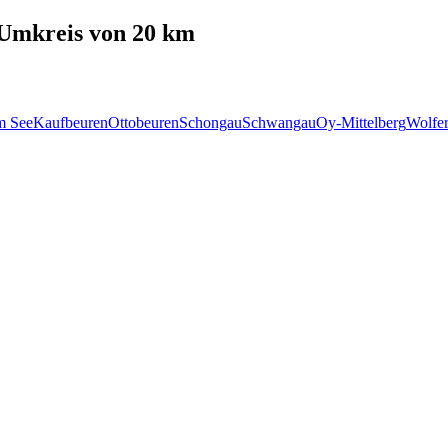
Umkreis von 20 km
m See
Kaufbeuren
Ottobeuren
Schongau
Schwangau
Oy-Mittelberg
Wolfe