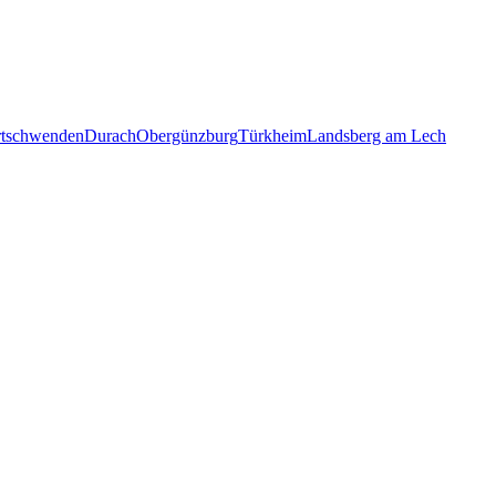
rtschwenden
Durach
Obergünzburg
Türkheim
Landsberg am Lech