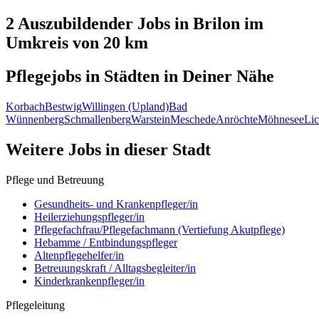
2 Auszubildender
Jobs in
Brilon
im
Umkreis von 20 km
Pflegejobs in
Städten
in Deiner Nähe
Korbach
Bestwig
Willingen (Upland)
Bad
Wünnenberg
Schmallenberg
Warstein
Meschede
Anröchte
Möhnesee
Lic
Weitere Jobs in
dieser Stadt
Pflege und Betreuung
Gesundheits- und Krankenpfleger/in
Heilerziehungspfleger/in
Pflegefachfrau/Pflegefachmann (Vertiefung Akutpflege)
Hebamme / Entbindungspfleger
Altenpflegehelfer/in
Betreuungskraft / Alltagsbegleiter/in
Kinderkrankenpfleger/in
Pflegeleitung