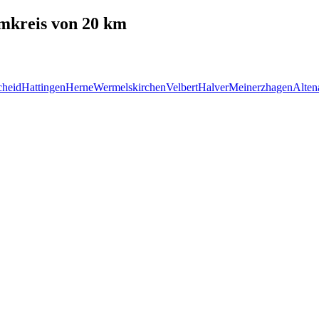
kreis von 20 km
heid
Hattingen
Herne
Wermelskirchen
Velbert
Halver
Meinerzhagen
Alten