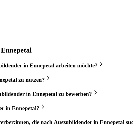
 Ennepetal
bildender
in
Ennepetal
arbeiten möchte?
nepetal
zu nutzen?
ubildender
in
Ennepetal
zu bewerben?
er
in
Ennepetal
?
werber:innen, die nach
Auszubildender
in
Ennepetal
su