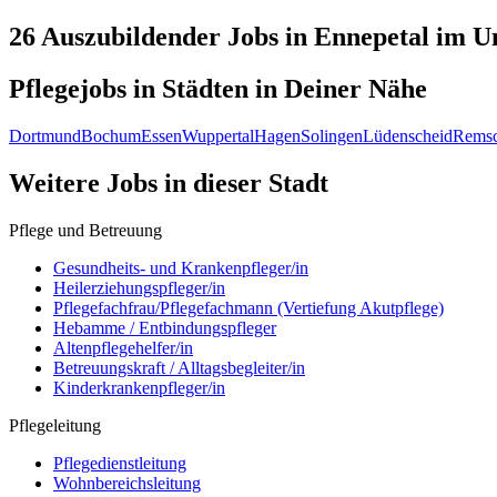
26 Auszubildender
Jobs in
Ennepetal
im Um
Pflegejobs in
Städten
in Deiner Nähe
Dortmund
Bochum
Essen
Wuppertal
Hagen
Solingen
Lüdenscheid
Remsc
Weitere Jobs in
dieser Stadt
Pflege und Betreuung
Gesundheits- und Krankenpfleger/in
Heilerziehungspfleger/in
Pflegefachfrau/Pflegefachmann (Vertiefung Akutpflege)
Hebamme / Entbindungspfleger
Altenpflegehelfer/in
Betreuungskraft / Alltagsbegleiter/in
Kinderkrankenpfleger/in
Pflegeleitung
Pflegedienstleitung
Wohnbereichsleitung