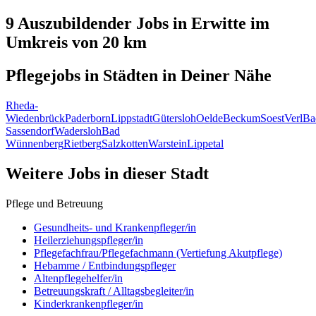
9 Auszubildender
Jobs in
Erwitte
im
Umkreis von 20 km
Pflegejobs in
Städten
in Deiner Nähe
Rheda-
Wiedenbrück
Paderborn
Lippstadt
Gütersloh
Oelde
Beckum
Soest
Verl
Ba
Sassendorf
Wadersloh
Bad
Wünnenberg
Rietberg
Salzkotten
Warstein
Lippetal
Weitere Jobs in
dieser Stadt
Pflege und Betreuung
Gesundheits- und Krankenpfleger/in
Heilerziehungspfleger/in
Pflegefachfrau/Pflegefachmann (Vertiefung Akutpflege)
Hebamme / Entbindungspfleger
Altenpflegehelfer/in
Betreuungskraft / Alltagsbegleiter/in
Kinderkrankenpfleger/in