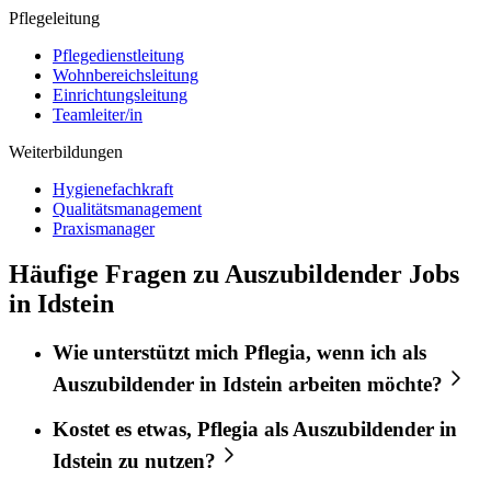
Pflegeleitung
Pflegedienstleitung
Wohnbereichsleitung
Einrichtungsleitung
Teamleiter/in
Weiterbildungen
Hygienefachkraft
Qualitätsmanagement
Praxismanager
Häufige Fragen zu Auszubildender Jobs
in Idstein
Wie unterstützt mich
Pflegia
, wenn ich als
Auszubildender
in
Idstein
arbeiten möchte?
Kostet es etwas,
Pflegia
als
Auszubildender
in
Idstein
zu nutzen?