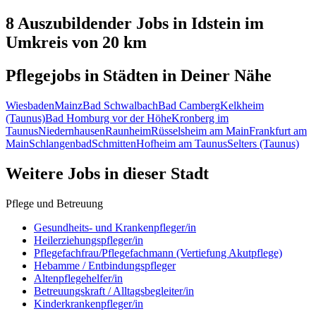
8 Auszubildender
Jobs in
Idstein
im
Umkreis von 20 km
Pflegejobs in
Städten
in Deiner Nähe
Wiesbaden
Mainz
Bad Schwalbach
Bad Camberg
Kelkheim
(Taunus)
Bad Homburg vor der Höhe
Kronberg im
Taunus
Niedernhausen
Raunheim
Rüsselsheim am Main
Frankfurt am
Main
Schlangenbad
Schmitten
Hofheim am Taunus
Selters (Taunus)
Weitere Jobs in
dieser Stadt
Pflege und Betreuung
Gesundheits- und Krankenpfleger/in
Heilerziehungspfleger/in
Pflegefachfrau/Pflegefachmann (Vertiefung Akutpflege)
Hebamme / Entbindungspfleger
Altenpflegehelfer/in
Betreuungskraft / Alltagsbegleiter/in
Kinderkrankenpfleger/in