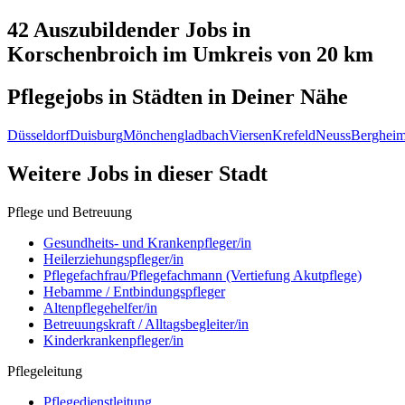
42 Auszubildender
Jobs in
Korschenbroich
im Umkreis von 20 km
Pflegejobs in
Städten
in Deiner Nähe
Düsseldorf
Duisburg
Mönchengladbach
Viersen
Krefeld
Neuss
Berghei
Weitere Jobs in
dieser Stadt
Pflege und Betreuung
Gesundheits- und Krankenpfleger/in
Heilerziehungspfleger/in
Pflegefachfrau/Pflegefachmann (Vertiefung Akutpflege)
Hebamme / Entbindungspfleger
Altenpflegehelfer/in
Betreuungskraft / Alltagsbegleiter/in
Kinderkrankenpfleger/in
Pflegeleitung
Pflegedienstleitung