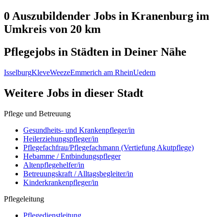
0 Auszubildender
Jobs in
Kranenburg
im
Umkreis von 20 km
Pflegejobs in
Städten
in Deiner Nähe
Isselburg
Kleve
Weeze
Emmerich am Rhein
Uedem
Weitere Jobs in
dieser Stadt
Pflege und Betreuung
Gesundheits- und Krankenpfleger/in
Heilerziehungspfleger/in
Pflegefachfrau/Pflegefachmann (Vertiefung Akutpflege)
Hebamme / Entbindungspfleger
Altenpflegehelfer/in
Betreuungskraft / Alltagsbegleiter/in
Kinderkrankenpfleger/in
Pflegeleitung
Pflegedienstleitung