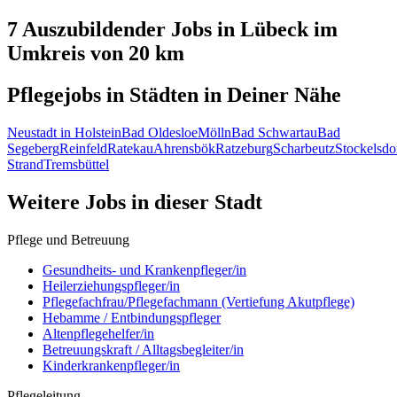
7 Auszubildender
Jobs in
Lübeck
im
Umkreis von 20 km
Pflegejobs in
Städten
in Deiner Nähe
Neustadt in Holstein
Bad Oldesloe
Mölln
Bad Schwartau
Bad
Segeberg
Reinfeld
Ratekau
Ahrensbök
Ratzeburg
Scharbeutz
Stockelsdo
Strand
Tremsbüttel
Weitere Jobs in
dieser Stadt
Pflege und Betreuung
Gesundheits- und Krankenpfleger/in
Heilerziehungspfleger/in
Pflegefachfrau/Pflegefachmann (Vertiefung Akutpflege)
Hebamme / Entbindungspfleger
Altenpflegehelfer/in
Betreuungskraft / Alltagsbegleiter/in
Kinderkrankenpfleger/in
Pflegeleitung