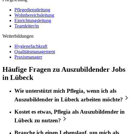
Pflegedienstleitung
Wohnbereichsleitung
Einrichtungsleitung
Teamleiter/in
Weiterbildungen
Hygienefachkraft
Qualitätsmanagement
Praxismanager
Häufige Fragen zu Auszubildender Jobs
in Lübeck
Wie unterstützt mich
Pflegia
, wenn ich als
Auszubildender
in
Lübeck
arbeiten möchte?
Kostet es etwas,
Pflegia
als
Auszubildender
in
Lübeck
zu nutzen?
Brauche ich einen Lebenslauf, um mich als