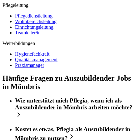
Pflegeleitung
Pflegedienstleitung
Wohnbereichsleitung
Einrichtungsleitung
Teamleiter/in
Weiterbildungen
Hygienefachkraft
Qualitätsmanagement
Praxismanager
Häufige Fragen zu Auszubildender Jobs
in Mömbris
Wie unterstützt mich
Pflegia
, wenn ich als
Auszubildender
in
Mömbris
arbeiten möchte?
Kostet es etwas,
Pflegia
als
Auszubildender
in
Mömbris
zu nutzen?