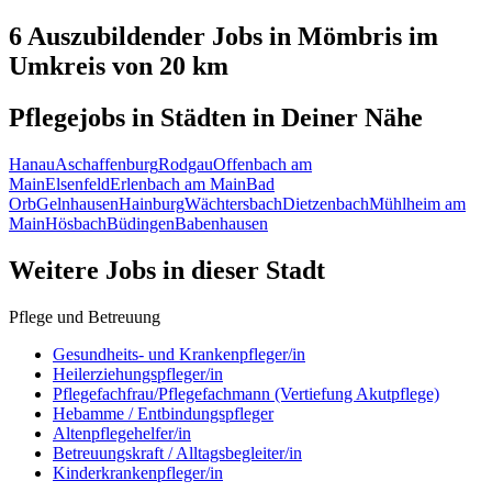
6 Auszubildender
Jobs in
Mömbris
im
Umkreis von 20 km
Pflegejobs in
Städten
in Deiner Nähe
Hanau
Aschaffenburg
Rodgau
Offenbach am
Main
Elsenfeld
Erlenbach am Main
Bad
Orb
Gelnhausen
Hainburg
Wächtersbach
Dietzenbach
Mühlheim am
Main
Hösbach
Büdingen
Babenhausen
Weitere Jobs in
dieser Stadt
Pflege und Betreuung
Gesundheits- und Krankenpfleger/in
Heilerziehungspfleger/in
Pflegefachfrau/Pflegefachmann (Vertiefung Akutpflege)
Hebamme / Entbindungspfleger
Altenpflegehelfer/in
Betreuungskraft / Alltagsbegleiter/in
Kinderkrankenpfleger/in