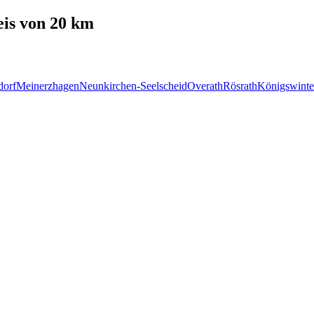
is von 20 km
dorf
Meinerzhagen
Neunkirchen-Seelscheid
Overath
Rösrath
Königswinte