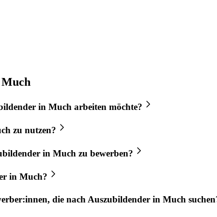
n Much
bildender
in
Much
arbeiten möchte?
ch
zu nutzen?
ubildender
in
Much
zu bewerben?
er
in
Much
?
werber:innen, die nach
Auszubildender
in
Much
suchen