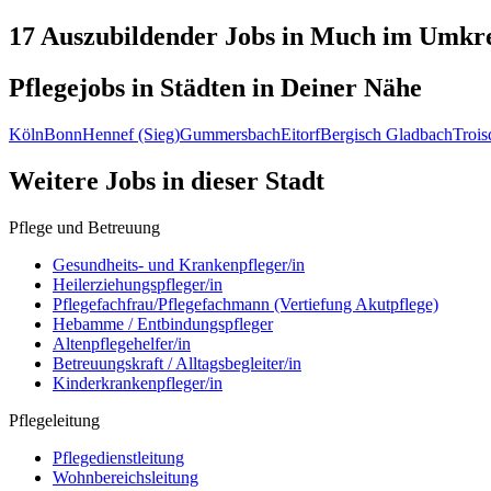
17 Auszubildender
Jobs in
Much
im Umkre
Pflegejobs in
Städten
in Deiner Nähe
Köln
Bonn
Hennef (Sieg)
Gummersbach
Eitorf
Bergisch Gladbach
Trois
Weitere Jobs in
dieser Stadt
Pflege und Betreuung
Gesundheits- und Krankenpfleger/in
Heilerziehungspfleger/in
Pflegefachfrau/Pflegefachmann (Vertiefung Akutpflege)
Hebamme / Entbindungspfleger
Altenpflegehelfer/in
Betreuungskraft / Alltagsbegleiter/in
Kinderkrankenpfleger/in
Pflegeleitung
Pflegedienstleitung
Wohnbereichsleitung