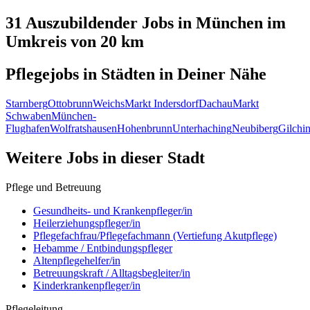
31 Auszubildender
Jobs in
München
im
Umkreis von 20 km
Pflegejobs in
Städten
in Deiner Nähe
Starnberg
Ottobrunn
Weichs
Markt Indersdorf
Dachau
Markt
Schwaben
München-
Flughafen
Wolfratshausen
Hohenbrunn
Unterhaching
Neubiberg
Gilchi
Weitere Jobs in
dieser Stadt
Pflege und Betreuung
Gesundheits- und Krankenpfleger/in
Heilerziehungspfleger/in
Pflegefachfrau/Pflegefachmann (Vertiefung Akutpflege)
Hebamme / Entbindungspfleger
Altenpflegehelfer/in
Betreuungskraft / Alltagsbegleiter/in
Kinderkrankenpfleger/in
Pflegeleitung