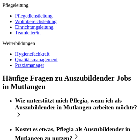
Pflegeleitung
Pflegedienstleitung
Wohnbereichsleitung
Einrichtungsleitung
Teamleiter/in
Weiterbildungen
Hygienefachkraft
Qualitätsmanagement
Praxismanager
Häufige Fragen zu Auszubildender Jobs
in Mutlangen
Wie unterstützt mich
Pflegia
, wenn ich als
Auszubildender
in
Mutlangen
arbeiten möchte?
Kostet es etwas,
Pflegia
als
Auszubildender
in
Mutlangen
zu nutzen?