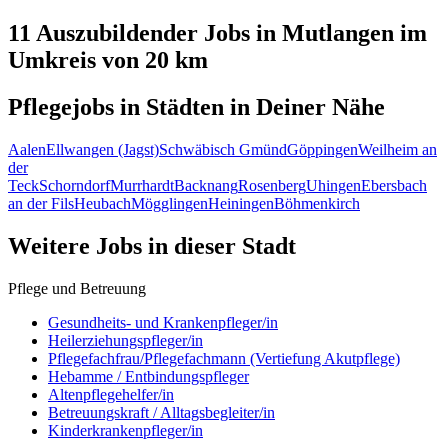
11 Auszubildender
Jobs in
Mutlangen
im
Umkreis von 20 km
Pflegejobs in
Städten
in Deiner Nähe
Aalen
Ellwangen (Jagst)
Schwäbisch Gmünd
Göppingen
Weilheim an
der
Teck
Schorndorf
Murrhardt
Backnang
Rosenberg
Uhingen
Ebersbach
an der Fils
Heubach
Mögglingen
Heiningen
Böhmenkirch
Weitere Jobs in
dieser Stadt
Pflege und Betreuung
Gesundheits- und Krankenpfleger/in
Heilerziehungspfleger/in
Pflegefachfrau/Pflegefachmann (Vertiefung Akutpflege)
Hebamme / Entbindungspfleger
Altenpflegehelfer/in
Betreuungskraft / Alltagsbegleiter/in
Kinderkrankenpfleger/in