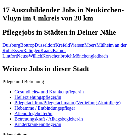
17 Auszubildender
Jobs in
Neukirchen-
Vluyn
im Umkreis von 20 km
Pflegejobs in
Städten
in Deiner Nähe
Duisburg
Bottrop
Düsseldorf
Krefeld
Viersen
Moers
Mülheim an der
Ruhr
Essen
Ratingen
Kaarst
Kamp-
Lintfort
Neuss
Willich
Korschenbroich
Mönchengladbach
Weitere Jobs in
dieser Stadt
Pflege und Betreuung
Gesundheits- und Krankenpfleger/in
Heilerziehungspfleger/in
Pflegefachfrau/Pflegefachmann (Vertiefung Akutpflege)
Hebamme / Entbindungspfleger
Altenpflegehelfer/in
Betreuungskraft / Alltagsbegleiter/in
Kinderkrankenpfleger/in
Pflegeleitung