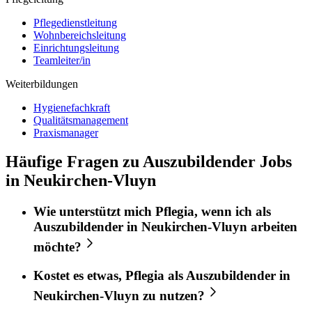
Pflegedienstleitung
Wohnbereichsleitung
Einrichtungsleitung
Teamleiter/in
Weiterbildungen
Hygienefachkraft
Qualitätsmanagement
Praxismanager
Häufige Fragen zu Auszubildender Jobs
in Neukirchen-Vluyn
Wie unterstützt mich
Pflegia
, wenn ich als
Auszubildender
in
Neukirchen-Vluyn
arbeiten
möchte?
Kostet es etwas,
Pflegia
als
Auszubildender
in
Neukirchen-Vluyn
zu nutzen?