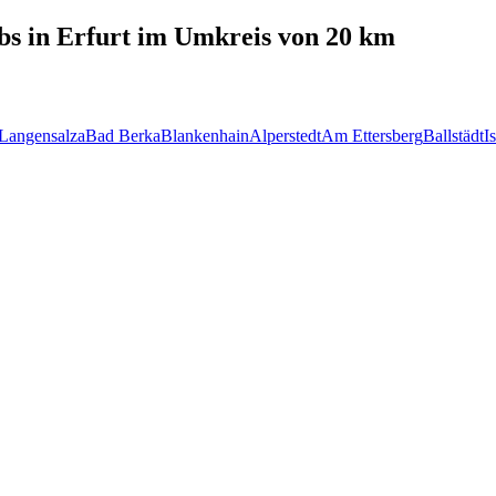
bs in
Erfurt
im Umkreis von 20 km
Langensalza
Bad Berka
Blankenhain
Alperstedt
Am Ettersberg
Ballstädt
I