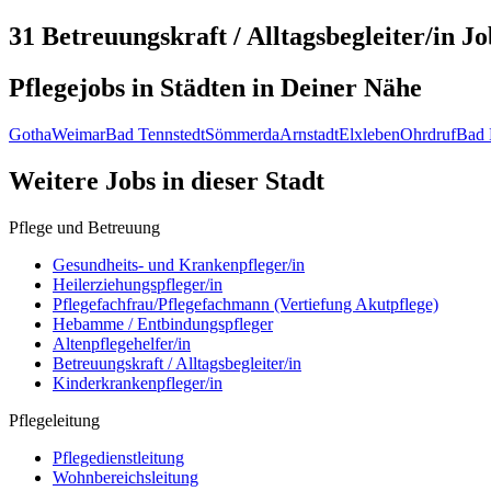
31 Betreuungskraft / Alltagsbegleiter/in
Jo
Pflegejobs in
Städten
in Deiner Nähe
Gotha
Weimar
Bad Tennstedt
Sömmerda
Arnstadt
Elxleben
Ohrdruf
Bad 
Weitere Jobs in
dieser Stadt
Pflege und Betreuung
Gesundheits- und Krankenpfleger/in
Heilerziehungspfleger/in
Pflegefachfrau/Pflegefachmann (Vertiefung Akutpflege)
Hebamme / Entbindungspfleger
Altenpflegehelfer/in
Betreuungskraft / Alltagsbegleiter/in
Kinderkrankenpfleger/in
Pflegeleitung
Pflegedienstleitung
Wohnbereichsleitung