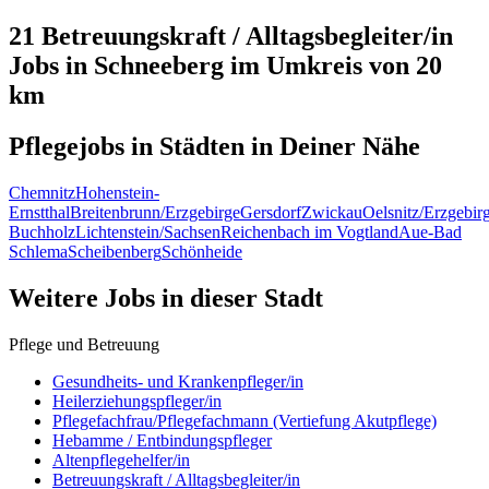
21 Betreuungskraft / Alltagsbegleiter/in
Jobs in
Schneeberg
im Umkreis von 20
km
Pflegejobs in
Städten
in Deiner Nähe
Chemnitz
Hohenstein-
Ernstthal
Breitenbrunn/Erzgebirge
Gersdorf
Zwickau
Oelsnitz/Erzgebir
Buchholz
Lichtenstein/Sachsen
Reichenbach im Vogtland
Aue-Bad
Schlema
Scheibenberg
Schönheide
Weitere Jobs in
dieser Stadt
Pflege und Betreuung
Gesundheits- und Krankenpfleger/in
Heilerziehungspfleger/in
Pflegefachfrau/Pflegefachmann (Vertiefung Akutpflege)
Hebamme / Entbindungspfleger
Altenpflegehelfer/in
Betreuungskraft / Alltagsbegleiter/in