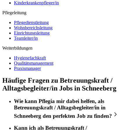
Kinderkrankenpfleger/in
Pflegeleitung
Pflegedienstleitung
Wohnbereichsleitung
Einrichtungsleitung
Teamleiter/in
Weiterbildungen
Hygienefachkraft
Qualitätsmanagement
Praxismanager
Häufige Fragen zu Betreuungskraft /
Alltagsbegleiter/in Jobs in Schneeberg
Wie kann
Pflegia
mir dabei helfen, als
Betreuungskraft / Alltagsbegleiter/in
in
Schneeberg
den perfekten
Job
zu finden?
Kann ich als
Betreuungskraft /