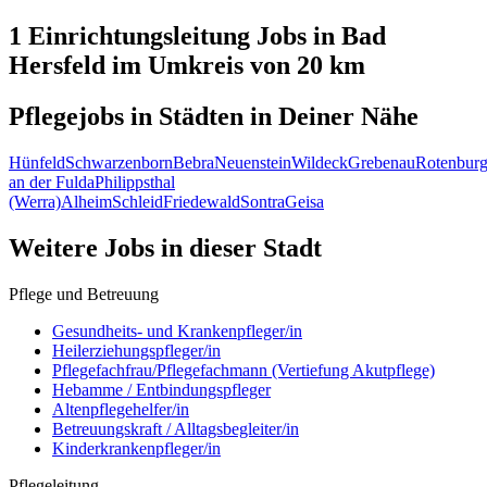
1 Einrichtungsleitung
Jobs in
Bad
Hersfeld
im Umkreis von 20 km
Pflegejobs in
Städten
in Deiner Nähe
Hünfeld
Schwarzenborn
Bebra
Neuenstein
Wildeck
Grebenau
Rotenbur
an der Fulda
Philippsthal
(Werra)
Alheim
Schleid
Friedewald
Sontra
Geisa
Weitere Jobs in
dieser Stadt
Pflege und Betreuung
Gesundheits- und Krankenpfleger/in
Heilerziehungspfleger/in
Pflegefachfrau/Pflegefachmann (Vertiefung Akutpflege)
Hebamme / Entbindungspfleger
Altenpflegehelfer/in
Betreuungskraft / Alltagsbegleiter/in
Kinderkrankenpfleger/in
Pflegeleitung