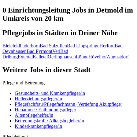
0 Einrichtungsleitung
Jobs in
Detmold
im
Umkreis von 20 km
Pflegejobs in
Städten
in Deiner Nähe
Bielefeld
Paderborn
Bad Salzuflen
Bad Lippspringe
Herford
Bad
Oeynhausen
Bad Pyrmont
Verl
Bad
Driburg
Extertal
Kalletal
Oerlinghausen
Löhne
Hövelhof
Augustdorf
Weitere Jobs in
dieser Stadt
Pflege und Betreuung
Gesundheits- und Krankenpfleger/in
Heilerziehungspfleger/in
Pflegefachfrau/Pflegefachmann (Vertiefung Akutpflege)
Hebamme / Entbindungspfleger
Altenpflegehelfer/in
Betreuungskraft / Alltagsbegleiter/in
Kinderkrankenpfleger/in
Pflegeleitung