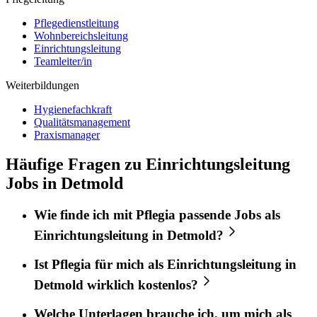
Pflegedienstleitung
Wohnbereichsleitung
Einrichtungsleitung
Teamleiter/in
Weiterbildungen
Hygienefachkraft
Qualitätsmanagement
Praxismanager
Häufige Fragen zu Einrichtungsleitung
Jobs in Detmold
Wie finde ich mit
Pflegia
passende Jobs als
Einrichtungsleitung
in
Detmold
?
Ist
Pflegia
für mich als
Einrichtungsleitung
in
Detmold
wirklich kostenlos?
Welche Unterlagen brauche ich, um mich als