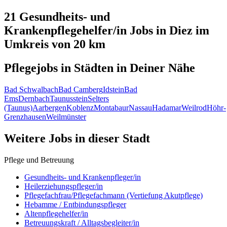
21 Gesundheits- und
Krankenpflegehelfer/in
Jobs in
Diez
im
Umkreis von 20 km
Pflegejobs in
Städten
in Deiner Nähe
Bad Schwalbach
Bad Camberg
Idstein
Bad
Ems
Dernbach
Taunusstein
Selters
(Taunus)
Aarbergen
Koblenz
Montabaur
Nassau
Hadamar
Weilrod
Höhr-
Grenzhausen
Weilmünster
Weitere Jobs in
dieser Stadt
Pflege und Betreuung
Gesundheits- und Krankenpfleger/in
Heilerziehungspfleger/in
Pflegefachfrau/Pflegefachmann (Vertiefung Akutpflege)
Hebamme / Entbindungspfleger
Altenpflegehelfer/in
Betreuungskraft / Alltagsbegleiter/in