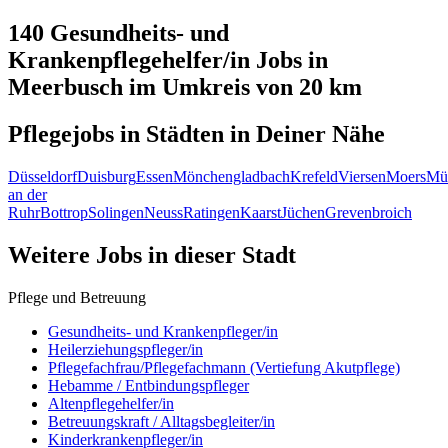
140 Gesundheits- und
Krankenpflegehelfer/in
Jobs in
Meerbusch
im Umkreis von 20 km
Pflegejobs in
Städten
in Deiner Nähe
Düsseldorf
Duisburg
Essen
Mönchengladbach
Krefeld
Viersen
Moers
Mü
an der
Ruhr
Bottrop
Solingen
Neuss
Ratingen
Kaarst
Jüchen
Grevenbroich
Weitere Jobs in
dieser Stadt
Pflege und Betreuung
Gesundheits- und Krankenpfleger/in
Heilerziehungspfleger/in
Pflegefachfrau/Pflegefachmann (Vertiefung Akutpflege)
Hebamme / Entbindungspfleger
Altenpflegehelfer/in
Betreuungskraft / Alltagsbegleiter/in
Kinderkrankenpfleger/in