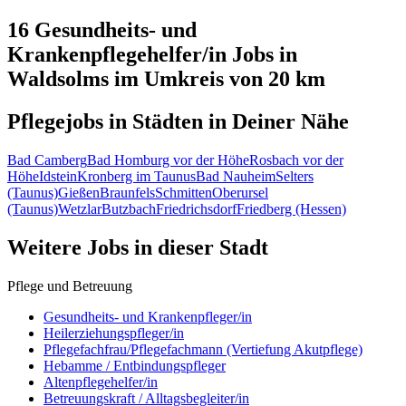
16 Gesundheits- und
Krankenpflegehelfer/in
Jobs in
Waldsolms
im Umkreis von 20 km
Pflegejobs in
Städten
in Deiner Nähe
Bad Camberg
Bad Homburg vor der Höhe
Rosbach vor der
Höhe
Idstein
Kronberg im Taunus
Bad Nauheim
Selters
(Taunus)
Gießen
Braunfels
Schmitten
Oberursel
(Taunus)
Wetzlar
Butzbach
Friedrichsdorf
Friedberg (Hessen)
Weitere Jobs in
dieser Stadt
Pflege und Betreuung
Gesundheits- und Krankenpfleger/in
Heilerziehungspfleger/in
Pflegefachfrau/Pflegefachmann (Vertiefung Akutpflege)
Hebamme / Entbindungspfleger
Altenpflegehelfer/in
Betreuungskraft / Alltagsbegleiter/in