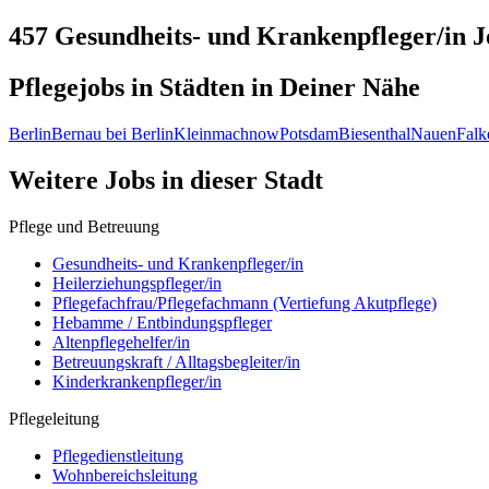
457 Gesundheits- und Krankenpfleger/in
J
Pflegejobs in
Städten
in Deiner Nähe
Berlin
Bernau bei Berlin
Kleinmachnow
Potsdam
Biesenthal
Nauen
Falk
Weitere Jobs in
dieser Stadt
Pflege und Betreuung
Gesundheits- und Krankenpfleger/in
Heilerziehungspfleger/in
Pflegefachfrau/Pflegefachmann (Vertiefung Akutpflege)
Hebamme / Entbindungspfleger
Altenpflegehelfer/in
Betreuungskraft / Alltagsbegleiter/in
Kinderkrankenpfleger/in
Pflegeleitung
Pflegedienstleitung
Wohnbereichsleitung