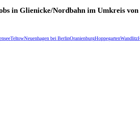
obs in
Glienicke/Nordbahn
im Umkreis von
ensee
Teltow
Neuenhagen bei Berlin
Oranienburg
Hoppegarten
Wandlitz