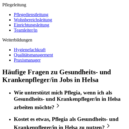
Pflegeleitung
Pflegedienstleitung
Wohnbereichsleitung
Einrichtungsleitung
Teamleiter/in
Weiterbildungen
Hygienefachkraft
Qualitätsmanagement
Praxismanager
Häufige Fragen zu Gesundheits- und
Krankenpfleger/in Jobs in Helsa
Wie unterstützt mich
Pflegia
, wenn ich als
Gesundheits- und Krankenpfleger/in
in
Helsa
arbeiten möchte?
Kostet es etwas,
Pflegia
als
Gesundheits- und
Krankenpfleger/in
in
Helsa
zu nutzen?