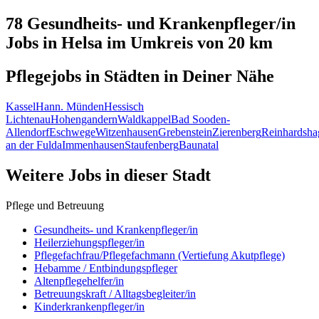
78 Gesundheits- und Krankenpfleger/in
Jobs in
Helsa
im Umkreis von 20 km
Pflegejobs in
Städten
in Deiner Nähe
Kassel
Hann. Münden
Hessisch
Lichtenau
Hohengandern
Waldkappel
Bad Sooden-
Allendorf
Eschwege
Witzenhausen
Grebenstein
Zierenberg
Reinhardsha
an der Fulda
Immenhausen
Staufenberg
Baunatal
Weitere Jobs in
dieser Stadt
Pflege und Betreuung
Gesundheits- und Krankenpfleger/in
Heilerziehungspfleger/in
Pflegefachfrau/Pflegefachmann (Vertiefung Akutpflege)
Hebamme / Entbindungspfleger
Altenpflegehelfer/in
Betreuungskraft / Alltagsbegleiter/in
Kinderkrankenpfleger/in