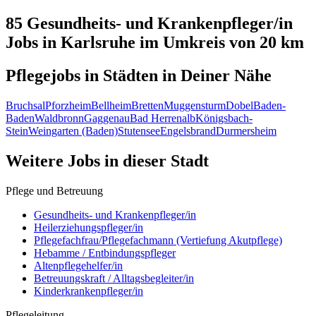
85 Gesundheits- und Krankenpfleger/in
Jobs in
Karlsruhe
im Umkreis von 20 km
Pflegejobs in
Städten
in Deiner Nähe
Bruchsal
Pforzheim
Bellheim
Bretten
Muggensturm
Dobel
Baden-
Baden
Waldbronn
Gaggenau
Bad Herrenalb
Königsbach-
Stein
Weingarten (Baden)
Stutensee
Engelsbrand
Durmersheim
Weitere Jobs in
dieser Stadt
Pflege und Betreuung
Gesundheits- und Krankenpfleger/in
Heilerziehungspfleger/in
Pflegefachfrau/Pflegefachmann (Vertiefung Akutpflege)
Hebamme / Entbindungspfleger
Altenpflegehelfer/in
Betreuungskraft / Alltagsbegleiter/in
Kinderkrankenpfleger/in
Pflegeleitung