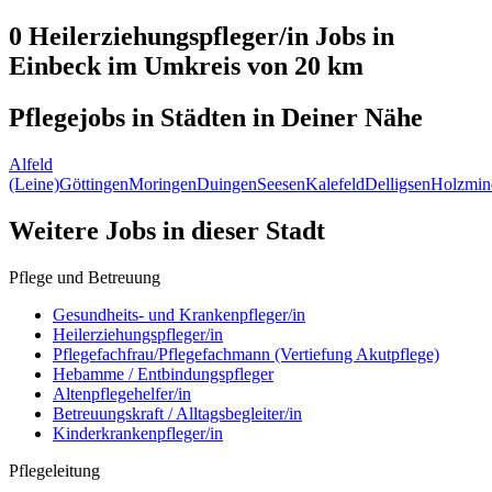
0 Heilerziehungspfleger/in
Jobs in
Einbeck
im Umkreis von 20 km
Pflegejobs in
Städten
in Deiner Nähe
Alfeld
(Leine)
Göttingen
Moringen
Duingen
Seesen
Kalefeld
Delligsen
Holzmin
Weitere Jobs in
dieser Stadt
Pflege und Betreuung
Gesundheits- und Krankenpfleger/in
Heilerziehungspfleger/in
Pflegefachfrau/Pflegefachmann (Vertiefung Akutpflege)
Hebamme / Entbindungspfleger
Altenpflegehelfer/in
Betreuungskraft / Alltagsbegleiter/in
Kinderkrankenpfleger/in
Pflegeleitung