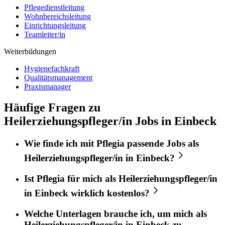
Pflegedienstleitung
Wohnbereichsleitung
Einrichtungsleitung
Teamleiter/in
Weiterbildungen
Hygienefachkraft
Qualitätsmanagement
Praxismanager
Häufige Fragen zu
Heilerziehungspfleger/in Jobs in Einbeck
Wie finde ich mit
Pflegia
passende Jobs als
Heilerziehungspfleger/in
in
Einbeck
?
Ist
Pflegia
für mich als
Heilerziehungspfleger/in
in
Einbeck
wirklich kostenlos?
Welche Unterlagen brauche ich, um mich als
Heilerziehungspfleger/in
in
Einbeck
zu