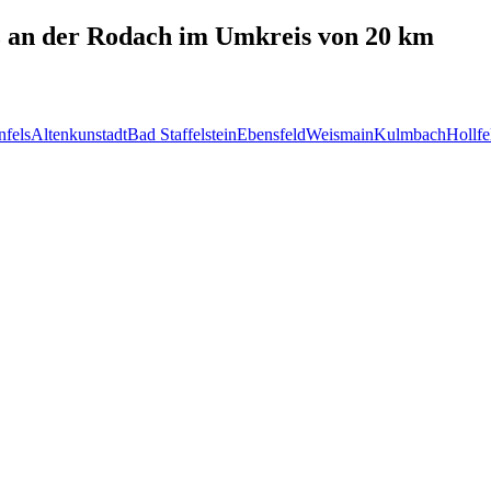
 an der Rodach
im Umkreis von 20 km
nfels
Altenkunstadt
Bad Staffelstein
Ebensfeld
Weismain
Kulmbach
Hollfe