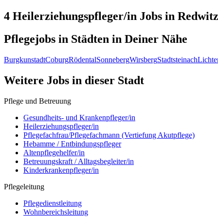
4 Heilerziehungspfleger/in
Jobs in
Redwitz
Pflegejobs in
Städten
in Deiner Nähe
Burgkunstadt
Coburg
Rödental
Sonneberg
Wirsberg
Stadtsteinach
Lichte
Weitere Jobs in
dieser Stadt
Pflege und Betreuung
Gesundheits- und Krankenpfleger/in
Heilerziehungspfleger/in
Pflegefachfrau/Pflegefachmann (Vertiefung Akutpflege)
Hebamme / Entbindungspfleger
Altenpflegehelfer/in
Betreuungskraft / Alltagsbegleiter/in
Kinderkrankenpfleger/in
Pflegeleitung
Pflegedienstleitung
Wohnbereichsleitung