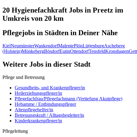
20 Hygienefachkraft
Jobs in
Preetz
im
Umkreis von 20 km
Pflegejobs in
Städten
in Deiner Nähe
Kiel
Neumünster
Wankendorf
Malente
Plön
Lütjenburg
Ascheberg
(Holstein)
Mönkeberg
Bösdorf
Eutin
Ottendorf
Tensfeld
Kronshagen
Gett
Weitere Jobs in
dieser Stadt
Pflege und Betreuung
Gesundheits- und Krankenpfleger/in
Heilerziehungspfleger/in
Pflegefachfrau/Pflegefachmann (Vertiefung Akutpflege)
Hebamme / Entbindungspfleger
Altenpflegehelfer/in
Betreuungskraft / Alltagsbegleiter/in
Kinderkrankenpfleger/in
Pflegeleitung