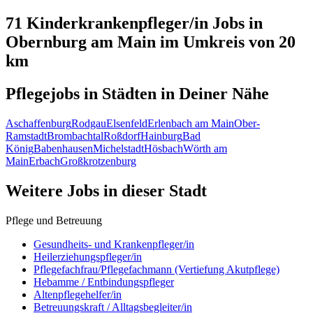
71 Kinderkrankenpfleger/in
Jobs in
Obernburg am Main
im Umkreis von 20
km
Pflegejobs in
Städten
in Deiner Nähe
Aschaffenburg
Rodgau
Elsenfeld
Erlenbach am Main
Ober-
Ramstadt
Brombachtal
Roßdorf
Hainburg
Bad
König
Babenhausen
Michelstadt
Hösbach
Wörth am
Main
Erbach
Großkrotzenburg
Weitere Jobs in
dieser Stadt
Pflege und Betreuung
Gesundheits- und Krankenpfleger/in
Heilerziehungspfleger/in
Pflegefachfrau/Pflegefachmann (Vertiefung Akutpflege)
Hebamme / Entbindungspfleger
Altenpflegehelfer/in
Betreuungskraft / Alltagsbegleiter/in