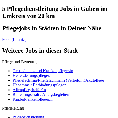
5 Pflegedienstleitung
Jobs in
Guben
im
Umkreis von 20 km
Pflegejobs in
Städten
in Deiner Nähe
Forst (Lausitz)
Weitere Jobs in
dieser Stadt
Pflege und Betreuung
Gesundheits- und Krankenpfleger/in
Heilerziehungspfleger/in
Pflegefachfrau/Pflegefachmann (Vertiefung Akutpflege)
Hebamme / Entbindungspfleger
Altenpflegehelfer/in
Betreuungskraft / Alltagsbegleiter/in
Kinderkrankenpfleger/in
Pflegeleitung
Pflegedienstleitung